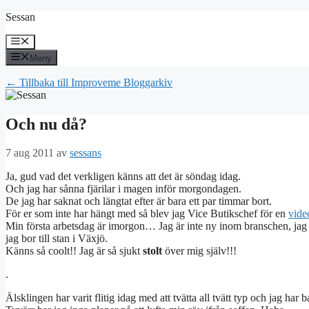
Hoppa
Sessan
till
innehåll
Meny
Meny
← Tillbaka till Improveme Bloggarkiv
Och nu då?
7 aug 2011
av
sessans
Ja, gud vad det verkligen känns att det är söndag idag.
Och jag har sånna fjärilar i magen inför morgondagen.
De jag har saknat och längtat efter är bara ett par timmar bort.
För er som inte har hängt med så blev jag Vice Butikschef för en
vide
Min första arbetsdag är imorgon… Jag är inte ny inom branschen, jag 
jag bor till stan i Växjö.
Känns så coolt!! Jag är så sjukt
stolt
över mig själv!!!
.
Älsklingen har varit flitig idag med att tvätta all tvätt typ och jag har 