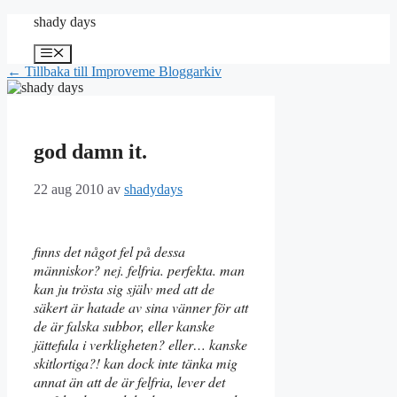
Hoppa
shady days
till
innehåll
Meny
← Tillbaka till Improveme Bloggarkiv
god damn it.
22 aug 2010
av
shadydays
finns det något fel på dessa
människor? nej. felfria. perfekta. man
kan ju trösta sig själv med att de
säkert är hatade av sina vänner för att
de är falska subbor, eller kanske
jättefula i verkligheten? eller… kanske
skitlortiga?! kan dock inte tänka mig
annat än att de är felfria, lever det