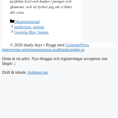
perfekta livet och badar i pengar och
glamour. och så tycker jag att vi låter
det vara.
Kategorier
Okategoriserad
perfection. period.
Georgia May Jagger.
© 2026 shady days
• Byggt med
GeneratePress
improveme.se
stoppapressarna.se
alltomkungligt.se
Detta är ett arkiv. Nya bloggar och registreringar accepteras inte
längre. |
Integritetspolicy
Drift & teknik:
Adminor.net