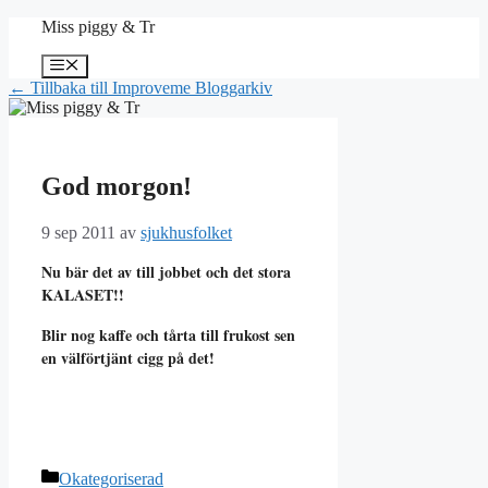
Hoppa
Miss piggy & Tr
till
innehåll
Meny
← Tillbaka till Improveme Bloggarkiv
God morgon!
9 sep 2011
av
sjukhusfolket
Nu bär det av till jobbet och det stora
KALASET!!
Blir nog kaffe och tårta till frukost sen
en välförtjänt cigg på det!
Kategorier
Okategoriserad