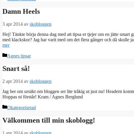
Damn Heels
3 apr 2014
av
skobloggen
Hej! Tänkte börja denna dag med att tipsa er tjejer om en jätte smart gr
med klackskor? Jag har varit med om det flera gånger och då skulle ja
mer
Kategorier
Agnes tipsar
Snart så!
2 apr 2014
av
skobloggen
Jag ber om ursäkt om bloggen ser lite tråkig ut just nu! Headern komm
Hoppas ni förstår! Kram / Agnes Berglund
Kategorier
Okategoriserad
Välkommen till min skoblogg!
1 apr 2014
av
skobloggen