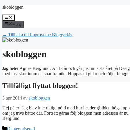
Hoppa
skobloggen
till
innehåll
Meny
Meny
← Tillbaka till Improveme Bloggarkiv
skobloggen
Jag heter Agnes Berglund. Är 18 år och går just nu sista året på Design
med just skor inom en snar framtid. Hoppas ni gillar och följer bloggen
Tillfälligt flyttat bloggen!
3 apr 2014
av
skobloggen
Hej på er! Jag blev inte riktigt nöjd med hur headern(bilden högst upp på 
om jag trivs bättre där. Fortsätt gärna följ bloggen men adressen är n
Berglund
Kategorier
Okategoriserad