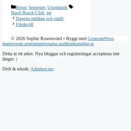
Kategorier
Etiketter
Resor
,
Semester
,
Utomlands
Baoli Beach Club
,
pir
Dagens middag och outfit
Filmkväll
© 2026 Sophie Rosensvärd
• Byggt med
GeneratePress
improveme.se
stoppapressarna.se
alltomkungligt.se
Detta är ett arkiv. Nya bloggar och registreringar accepteras inte
längre. |
Integritetspolicy
Drift & teknik:
Adminor.net