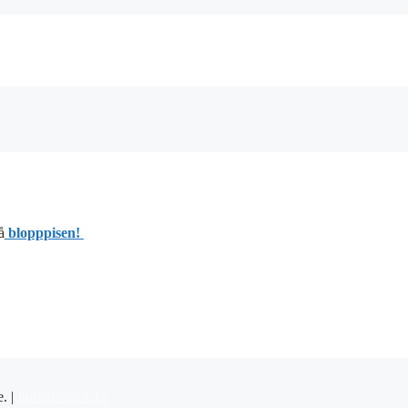
å
blopppisen!
e. |
Integritetspolicy