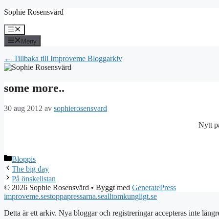
Hoppa
Sophie Rosensvärd
till
innehåll
Meny
Meny
← Tillbaka till Improveme Bloggarkiv
some more..
30 aug 2012
av
sophierosensvard
Nytt p
Kategorier
Bloppis
The big day
På önskelistan
© 2026 Sophie Rosensvärd
• Byggt med
GeneratePress
improveme.se
stoppapressarna.se
alltomkungligt.se
Detta är ett arkiv. Nya bloggar och registreringar accepteras inte längr