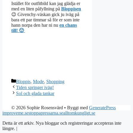
Istället för outfitbild kan jag glädja er
med en liten påfyllning på
Bloppisen
😉 Givenchy-väskan gick ju iväg på
bara ett par timmar så för er som inte
hann norpa den har ni nu
en chans
till! 🙂
Kategorier
Bloppis
,
Mode
,
Shopping
Tiden springer iväg!
Sol och glada tankar
© 2026 Sophie Rosensvärd
• Byggt med
GeneratePress
improveme.se
stoppapressarna.se
alltomkungligt.se
Detta är ett arkiv. Nya bloggar och registreringar accepteras inte
längre. |
Integritetspolicy