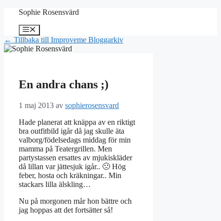
Hoppa
Sophie Rosensvärd
till
innehåll
Meny
← Tillbaka till Improveme Bloggarkiv
En andra chans ;)
1 maj 2013
av
sophierosensvard
Hade planerat att knäppa av en riktigt
bra outfitbild igår då jag skulle äta
valborg/födelsedags middag för min
mamma på Teatergrillen. Men
partystassen ersattes av mjukiskläder
då lillan var jättesjuk igår.. 🙁 Hög
feber, hosta och kräkningar.. Min
stackars lilla älskling…
Nu på morgonen mår hon bättre och
jag hoppas att det fortsätter så!