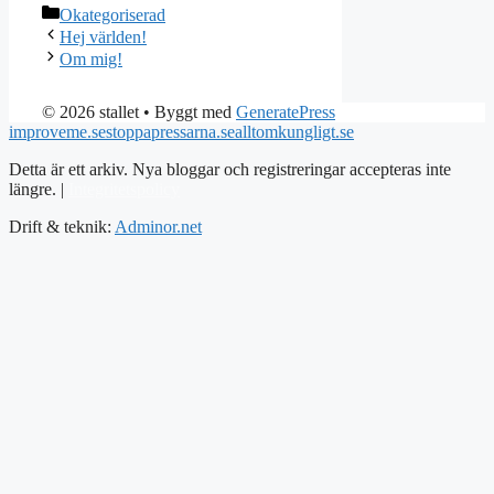
Kategorier
Okategoriserad
Hej världen!
Om mig!
© 2026 stallet
• Byggt med
GeneratePress
improveme.se
stoppapressarna.se
alltomkungligt.se
Detta är ett arkiv. Nya bloggar och registreringar accepteras inte
längre. |
Integritetspolicy
Drift & teknik:
Adminor.net