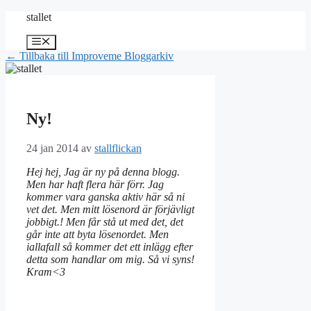
Hoppa
stallet
till
innehåll
Meny
← Tillbaka till Improveme Bloggarkiv
Ny!
24 jan 2014
av
stallflickan
Hej hej, Jag är ny på denna blogg.
Men har haft flera här förr. Jag
kommer vara ganska aktiv här så ni
vet det. Men mitt lösenord är förjävligt
jobbigt.! Men får stå ut med det, det
går inte att byta lösenordet. Men
iallafall så kommer det ett inlägg efter
detta som handlar om mig. Så vi syns!
Kram<3