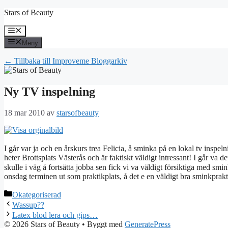
Hoppa
Stars of Beauty
till
innehåll
Meny
Meny
← Tillbaka till Improveme Bloggarkiv
Ny TV inspelning
18 mar 2010
av
starsofbeauty
I går var ja och en årskurs trea Felicia, å sminka på en lokal tv inspe
heter Brottsplats Västerås och är faktiskt väldigt intressant! I går va
skulle i väg å fortsätta jobba sen fick vi va väldigt försiktiga med sm
onsdag terminen ut som praktikplats, å det e en väldigt bra sminkprakt
Kategorier
Okategoriserad
Wassup??
Latex blod lera och gips…
© 2026 Stars of Beauty
• Byggt med
GeneratePress