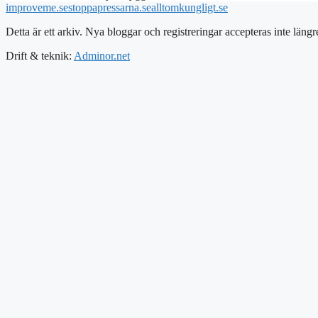
improveme.se
stoppapressarna.se
alltomkungligt.se
Detta är ett arkiv. Nya bloggar och registreringar accepteras inte längr
Drift & teknik:
Adminor.net