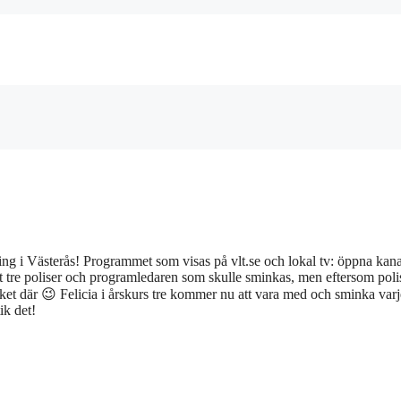
lning i Västerås! Programmet som visas på vlt.se och lokal tv: öppna kan
 det tre poliser och programledaren som skulle sminkas, men eftersom pol
inket där 😉 Felicia i årskurs tre kommer nu att vara med och sminka varj
ik det!