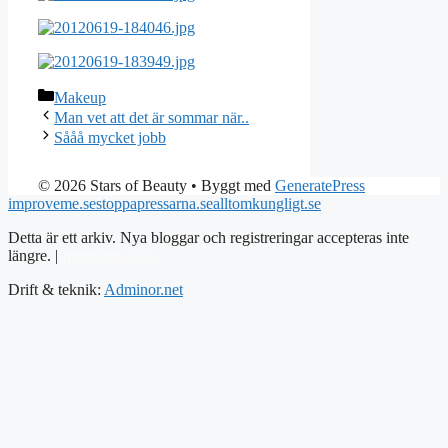
Kategorier
Makeup
Man vet att det är sommar när..
Sååå mycket jobb
© 2026 Stars of Beauty
• Byggt med
GeneratePress
improveme.se
stoppapressarna.se
alltomkungligt.se
Detta är ett arkiv. Nya bloggar och registreringar accepteras inte
längre. |
Integritetspolicy
Drift & teknik:
Adminor.net