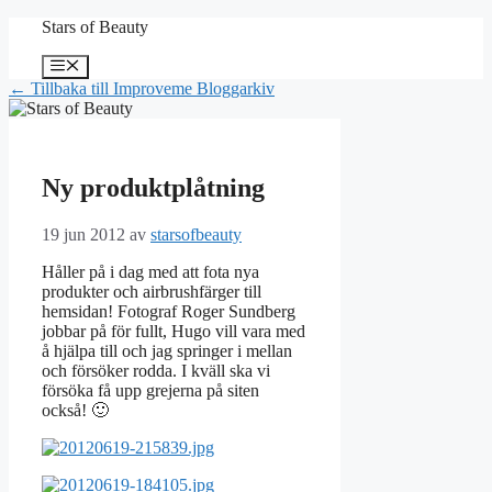
Hoppa
Stars of Beauty
till
innehåll
Meny
← Tillbaka till Improveme Bloggarkiv
Ny produktplåtning
19 jun 2012
av
starsofbeauty
Håller på i dag med att fota nya
produkter och airbrushfärger till
hemsidan! Fotograf Roger Sundberg
jobbar på för fullt, Hugo vill vara med
å hjälpa till och jag springer i mellan
och försöker rodda. I kväll ska vi
försöka få upp grejerna på siten
också! 🙂