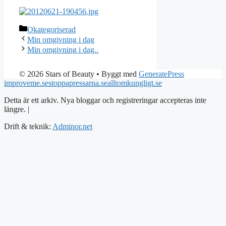
Kategorier
Okategoriserad
Min omgivning i dag
Min omgivning i dag..
© 2026 Stars of Beauty
• Byggt med
GeneratePress
improveme.se
stoppapressarna.se
alltomkungligt.se
Detta är ett arkiv. Nya bloggar och registreringar accepteras inte
längre. |
Integritetspolicy
Drift & teknik:
Adminor.net