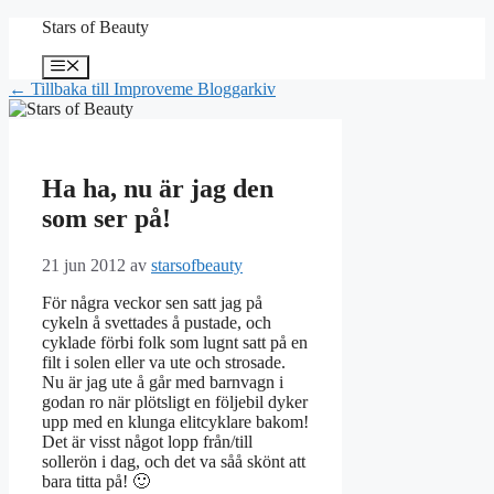
Hoppa
Stars of Beauty
till
innehåll
Meny
← Tillbaka till Improveme Bloggarkiv
Ha ha, nu är jag den
som ser på!
21 jun 2012
av
starsofbeauty
För några veckor sen satt jag på
cykeln å svettades å pustade, och
cyklade förbi folk som lugnt satt på en
filt i solen eller va ute och strosade.
Nu är jag ute å går med barnvagn i
godan ro när plötsligt en följebil dyker
upp med en klunga elitcyklare bakom!
Det är visst något lopp från/till
sollerön i dag, och det va såå skönt att
bara titta på! 🙂