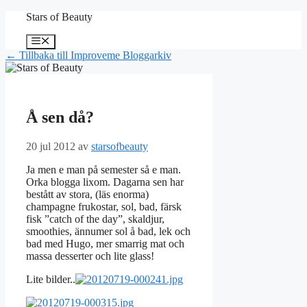
Hoppa
Stars of Beauty
till
innehåll
Meny
← Tillbaka till Improveme Bloggarkiv
Å sen då?
20 jul 2012
av
starsofbeauty
Ja men e man på semester så e man.
Orka blogga lixom. Dagarna sen har
bestått av stora, (läs enorma)
champagne frukostar, sol, bad, färsk
fisk ”catch of the day”, skaldjur,
smoothies, ännumer sol å bad, lek och
bad med Hugo, mer smarrig mat och
massa desserter och lite glass!
Lite bilder..