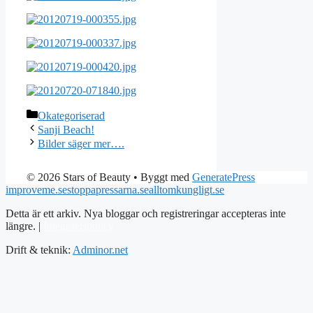
Kategorier
Okategoriserad
Sanji Beach!
Bilder säger mer….
© 2026 Stars of Beauty
• Byggt med
GeneratePress
improveme.se
stoppapressarna.se
alltomkungligt.se
Detta är ett arkiv. Nya bloggar och registreringar accepteras inte
längre. |
Integritetspolicy
Drift & teknik:
Adminor.net