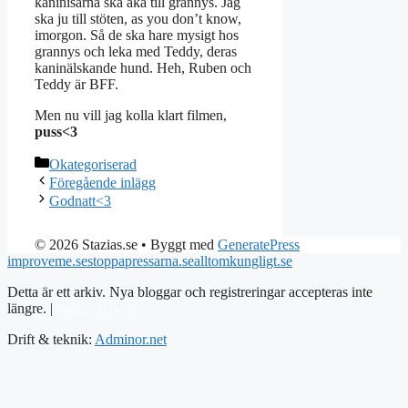
kaninisarna ska åka till grannys. Jag
ska ju till stöten, as you don’t know,
imorgon. Så de ska hare mysigt hos
grannys och leka med Teddy, deras
kaninälskande hund. Heh, Ruben och
Teddy är BFF.
Men nu vill jag kolla klart filmen,
puss<3
Kategorier
Okategoriserad
Föregående inlägg
Godnatt<3
© 2026 Stazias.se
• Byggt med
GeneratePress
improveme.se
stoppapressarna.se
alltomkungligt.se
Detta är ett arkiv. Nya bloggar och registreringar accepteras inte
längre. |
Integritetspolicy
Drift & teknik:
Adminor.net