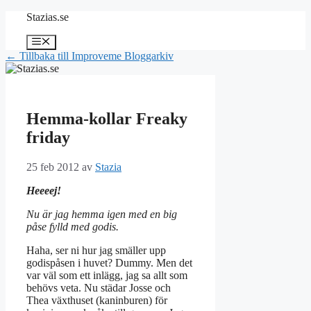
Hoppa
Stazias.se
till
innehåll
Meny
← Tillbaka till Improveme Bloggarkiv
Hemma-kollar Freaky
friday
25 feb 2012
av
Stazia
Heeeej!
Nu är jag hemma igen med en big
påse fylld med godis.
Haha, ser ni hur jag smäller upp
godispåsen i huvet? Dummy. Men det
var väl som ett inlägg, jag sa allt som
behövs veta. Nu städar Josse och
Thea växthuset (kaninburen) för