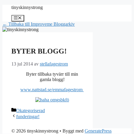
Hoppa
tinyskinnystrong
till
innehåll
Meny
← Tillbaka till Improveme Bloggarkiv
BYTER BLOGG!
13 jul 2014
av
stellafagestrom
Byter tillbaka tyvärr till min
gamla blogg!
www.nattstad.se/emmafagestrom
Kategorier
Okategoriserad
funderingar!
© 2026 tinyskinnystrong
• Byggt med
GeneratePress