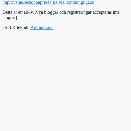
improveme.se
stoppapressarna.se
alltomkungligt.se
Detta är ett arkiv. Nya bloggar och registreringar accepteras inte
längre. |
Integritetspolicy
Drift & teknik:
Adminor.net