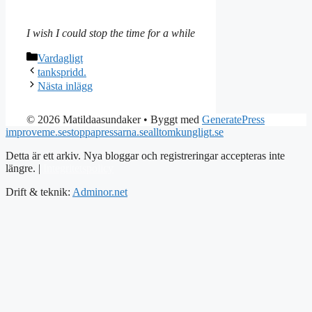
I wish I could stop the time for a while
Kategorier
Vardagligt
tankspridd.
Nästa inlägg
© 2026 Matildaasundaker
• Byggt med
GeneratePress
improveme.se
stoppapressarna.se
alltomkungligt.se
Detta är ett arkiv. Nya bloggar och registreringar accepteras inte
längre. |
Integritetspolicy
Drift & teknik:
Adminor.net