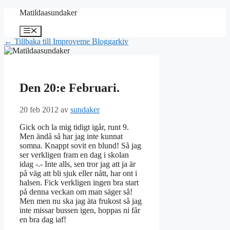
Hoppa
Matildaasundaker
till
innehåll
Meny
← Tillbaka till Improveme Bloggarkiv
Den 20:e Februari.
20 feb 2012
av
sundaker
Gick och la mig tidigt igår, runt 9.
Men ändå så har jag inte kunnat
somna. Knappt sovit en blund! Så jag
ser verkligen fram en dag i skolan
idag -.- Inte alls, sen tror jag att ja är
på väg att bli sjuk eller nått, har ont i
halsen. Fick verkligen ingen bra start
på denna veckan om man säger så!
Men men nu ska jag äta frukost så jag
inte missar bussen igen, hoppas ni får
en bra dag iaf!