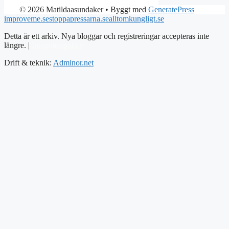
© 2026 Matildaasundaker
• Byggt med
GeneratePress
improveme.se
stoppapressarna.se
alltomkungligt.se
Detta är ett arkiv. Nya bloggar och registreringar accepteras inte
längre. |
Integritetspolicy
Drift & teknik:
Adminor.net