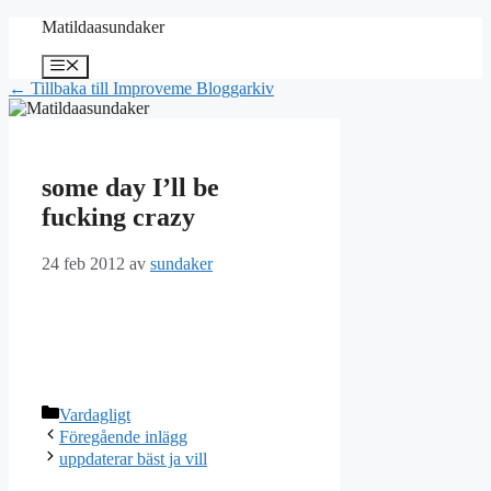
Hoppa
Matildaasundaker
till
innehåll
Meny
← Tillbaka till Improveme Bloggarkiv
some day I’ll be
fucking crazy
24 feb 2012
av
sundaker
Kategorier
Vardagligt
Föregående inlägg
uppdaterar bäst ja vill