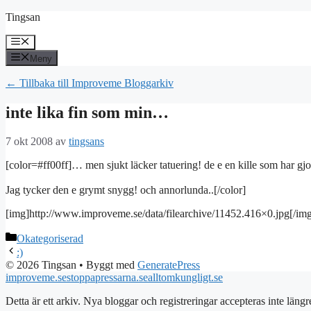
Hoppa
Tingsan
till
innehåll
Meny
Meny
← Tillbaka till Improveme Bloggarkiv
inte lika fin som min…
7 okt 2008
av
tingsans
[color=#ff00ff]… men sjukt läcker tatuering! de e en kille som har gjo
Jag tycker den e grymt snygg! och annorlunda..[/color]
[img]http://www.improveme.se/data/filearchive/11452.416×0.jpg[/im
Kategorier
Okategoriserad
:)
© 2026 Tingsan
• Byggt med
GeneratePress
improveme.se
stoppapressarna.se
alltomkungligt.se
Detta är ett arkiv. Nya bloggar och registreringar accepteras inte längr