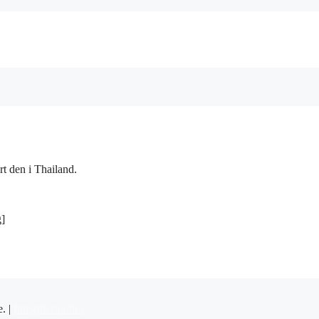
rt den i Thailand.
g]
e. |
Integritetspolicy