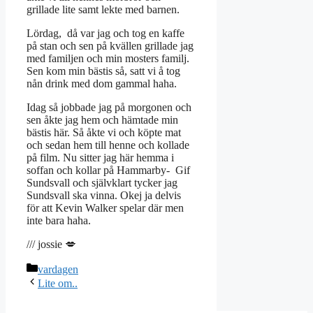
grillade lite samt lekte med barnen.
Lördag, då var jag och tog en kaffe
på stan och sen på kvällen grillade jag
med familjen och min mosters familj.
Sen kom min bästis så, satt vi å tog
nån drink med dom gammal haha.
Idag så jobbade jag på morgonen och
sen åkte jag hem och hämtade min
bästis här. Så åkte vi och köpte mat
och sedan hem till henne och kollade
på film. Nu sitter jag här hemma i
soffan och kollar på Hammarby- Gif
Sundsvall och självklart tycker jag
Sundsvall ska vinna. Okej ja delvis
för att Kevin Walker spelar där men
inte bara haha.
/// jossie 💋
Kategorier
vardagen
Lite om..