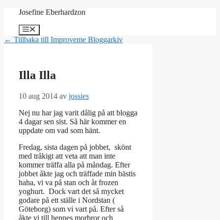
Hoppa
Josefine Eberhardzon
till
innehåll
Meny
← Tillbaka till Improveme Bloggarkiv
Illa Illa
10 aug 2014
av
jossies
Nej nu har jag varit dålig på att blogga
4 dagar sen sist. Så här kommer en
uppdate om vad som hänt.
Fredag, sista dagen på jobbet, skönt
med tråkigt att veta att man inte
kommer träffa alla på måndag. Efter
jobbet åkte jag och träffade min bästis
haha, vi va på stan och åt frozen
yoghurt. Dock vart det så mycket
godare på ett ställe i Nordstan (
Göteborg) som vi vart på. Efter så
åkte vi till hennes morbror och