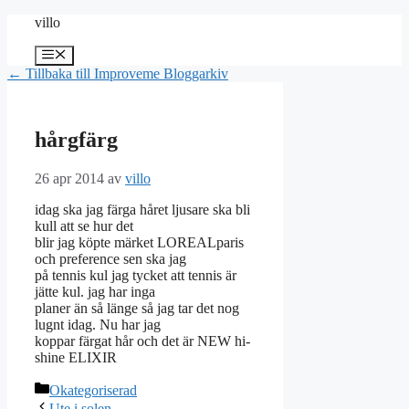
Hoppa
villo
till
innehåll
Meny
← Tillbaka till Improveme Bloggarkiv
hårgfärg
26 apr 2014
av
villo
idag ska jag färga håret ljusare ska bli
kull att se hur det
blir jag köpte märket LOREALparis
och preference sen ska jag
på tennis kul jag tycket att tennis är
jätte kul. jag har inga
planer än så länge så jag tar det nog
lugnt idag. Nu har jag
koppar färgat hår och det är NEW hi-
shine ELIXIR
Kategorier
Okategoriserad
Ute i solen