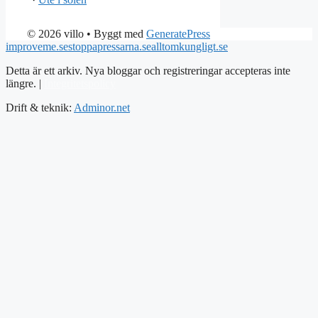
© 2026 villo
• Byggt med
GeneratePress
improveme.se
stoppapressarna.se
alltomkungligt.se
Detta är ett arkiv. Nya bloggar och registreringar accepteras inte
längre. |
Integritetspolicy
Drift & teknik:
Adminor.net