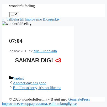
Hoppa
wonderfulfeeling
till
innehåll
Meny
← Tillbaka till Improveme Bloggarkiv
07:04
22 nov 2011
av
Mia Lundbladh
SAKNAR DIG!
<3
Kategorier
Vardag
Another day has gone
But I’m so sorry, it’s not like me
© 2026 wonderfulfeeling
• Byggt med
GeneratePress
improveme.se
stoppapressarna.se
alltomkungligt.se