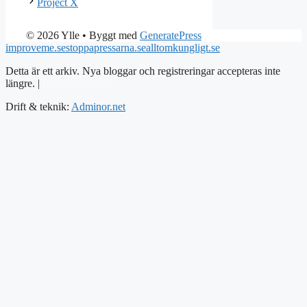
Project X
© 2026 Ylle
• Byggt med
GeneratePress
improveme.se
stoppapressarna.se
alltomkungligt.se
Detta är ett arkiv. Nya bloggar och registreringar accepteras inte
längre. |
Integritetspolicy
Drift & teknik:
Adminor.net