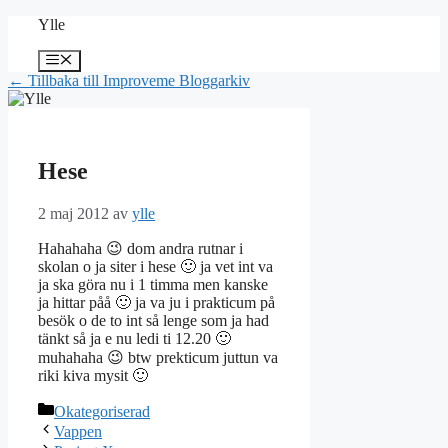
Hoppa
Ylle
till
innehåll
Meny
← Tillbaka till Improveme Bloggarkiv
Hese
2 maj 2012
av
ylle
Hahahaha 😉 dom andra rutnar i
skolan o ja siter i hese 🙂 ja vet int va
ja ska göra nu i 1 timma men kanske
ja hittar påå 🙂 ja va ju i prakticum på
besök o de to int så lenge som ja had
tänkt så ja e nu ledi ti 12.20 🙂
muhahaha 😉 btw prekticum juttun va
riki kiva mysit 🙂
Kategorier
Okategoriserad
Vappen