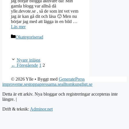
jag börjar blogga aktivare då! Min
gamla blogg var alltså då
ylle.devote.se , så de som int vet vem
jag är kan gå dit och läsa 🙂 Men nu
börjar jag med att lägga in en bild …
Läs mer
Kategorier
Okategoriserad
Nyare inlägg
Sida
Sida
←
Föregående
1
2
© 2026 Ylle
• Byggt med
GeneratePress
improveme.se
stoppapressarna.se
alltomkungligt.se
Detta är ett arkiv. Nya bloggar och registreringar accepteras inte
längre. |
Integritetspolicy
Drift & teknik:
Adminor.net