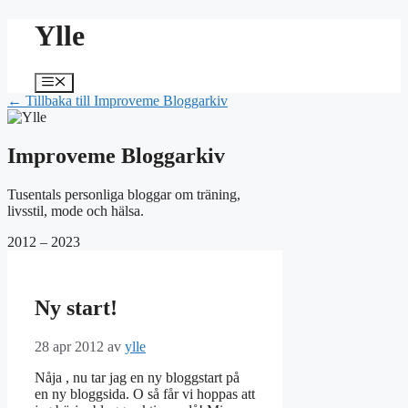
Hoppa
Ylle
till
innehåll
Meny
← Tillbaka till Improveme Bloggarkiv
Improveme Bloggarkiv
Tusentals personliga bloggar om träning,
livsstil, mode och hälsa.
2012 – 2023
Ny start!
28 apr 2012
av
ylle
Nåja , nu tar jag en ny bloggstart på
en ny bloggsida. O så får vi hoppas att