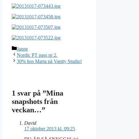
Kategorier
Janne
Nordic PT pass nr 2.
30% hos Maria på Vanity Studio!
1 svar på ”Mina
snapshots från
veckan…”
David
17 oktober 2013 kl. 09:25