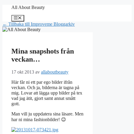
Hoppa
All About Beauty
till
innehåll
Meny
← Tillbaka till Improveme Bloggarkiv
Mina snapshots från
veckan…
17 okt 2013
av
allaboutbeauty
Här får ni ett par ego bilder ifrån
veckan. Och ja, bilderna är tagna på
mig. Lovar att lägga upp bilder på tex
vad jag ätit, gjort samt annat smått
gott.
Man vill ju uppdatera sina läsare. Men
har ni mina fashionbilder! 😉