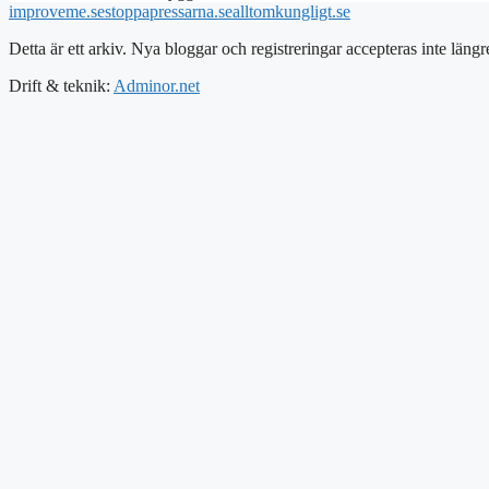
improveme.se
stoppapressarna.se
alltomkungligt.se
Detta är ett arkiv. Nya bloggar och registreringar accepteras inte längr
Drift & teknik:
Adminor.net