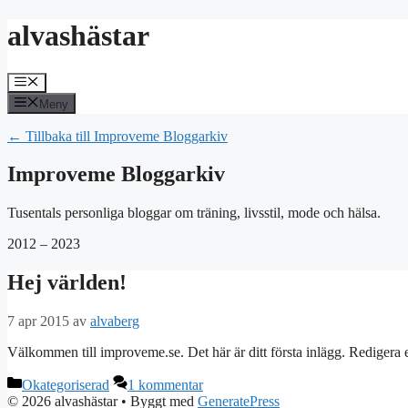
Hoppa
alvashästar
till
innehåll
Meny
Meny
← Tillbaka till Improveme Bloggarkiv
Improveme Bloggarkiv
Tusentals personliga bloggar om träning, livsstil, mode och hälsa.
2012 – 2023
Hej världen!
7 apr 2015
av
alvaberg
Välkommen till improveme.se. Det här är ditt första inlägg. Redigera e
Kategorier
Okategoriserad
1 kommentar
© 2026 alvashästar
• Byggt med
GeneratePress