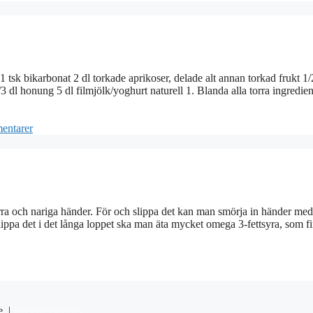
1 tsk bikarbonat 2 dl torkade aprikoser, delade alt annan torkad frukt 1/
 1/3 dl honung 5 dl filmjölk/yoghurt naturell 1. Blanda alla torra ingredien
entarer
 torra och nariga händer. För och slippa det kan man smörja in händer me
lippa det i det långa loppet ska man äta mycket omega 3-fettsyra, som fi
e. |
Integritetspolicy