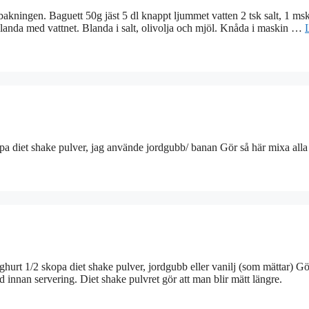
akningen. Baguett 50g jäst 5 dl knappt ljummet vatten 2 tsk salt, 1 ms
blanda med vattnet. Blanda i salt, olivolja och mjöl. Knåda i maskin …
kopa diet shake pulver, jag använde jordgubb/ banan Gör så här mixa alla
oghurt 1/2 skopa diet shake pulver, jordgubb eller vanilj (som mättar) Gö
nd innan servering. Diet shake pulvret gör att man blir mätt längre.