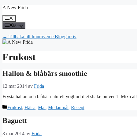
Hoppa
A New Frida
till
innehåll
Meny
Meny
← Tillbaka till Improveme Bloggarkiv
Frukost
Hallon & blåbärs smoothie
12 mar 2014
av
Frida
Frysta hallon och blåbär naturell yoghurt diet shake pulver 1. Mixa alla 
Kategorier
Frukost
,
Hälsa
,
Mat
,
Mellanmål
,
Recept
Baguett
8 mar 2014
av
Frida