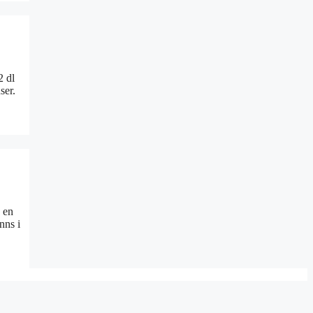
2 dl
ser.
d en
nns i