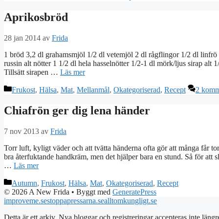
Aprikosbröd
28 jan 2014
av
Frida
1 bröd 3,2 dl grahamsmjöl 1/2 dl vetemjöl 2 dl rågflingor 1/2 dl linfrö 
russin alt nötter 1 1/2 dl hela hasselnötter 1/2-1 dl mörk/ljus sirap alt
Tillsätt sirapen …
Läs mer
Kategorier
Frukost
,
Hälsa
,
Mat
,
Mellanmål
,
Okategoriserad
,
Recept
2 komm
Chiafrön ger dig lena händer
7 nov 2013
av
Frida
Torr luft, kyligt väder och att tvätta händerna ofta gör att många får
bra återfuktande handkräm, men det hjälper bara en stund. Så för att s
…
Läs mer
Kategorier
Autumn
,
Frukost
,
Hälsa
,
Mat
,
Okategoriserad
,
Recept
© 2026 A New Frida
• Byggt med
GeneratePress
improveme.se
stoppapressarna.se
alltomkungligt.se
Detta är ett arkiv. Nya bloggar och registreringar accepteras inte längr