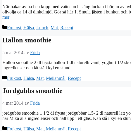
När bakar av ha i en kopp med vatten och stäng luckan i början av avb
olivolja ca 14 dl dinkelmjöl Gör så här 1. Smula jästen i bunken och 
mer
Kategorier
Frukost
,
Hälsa
,
Lunch
,
Mat
,
Recept
Hallon smoothie
5 mar 2014
av
Frida
Hallon smoothie 2 dl frysta hallon 1 dl naturell/ vanilj yoghurt 1/2 s
ingredienser och låt stå i kyl en stund.
Kategorier
Frukost
,
Hälsa
,
Mat
,
Mellanmål
,
Recept
Jordgubbs smoothie
4 mar 2014
av
Frida
jordgubbs smoothie 1 1/2 dl frysta jordgubbar 1.5- 2 dl naturell lätt y
här Mixa alla ingredienser och häll upp i ett glas. Kan stå i kyl en stu
Kategorier
Frukost
,
Hälsa
,
Mat
,
Mellanmål
,
Recept