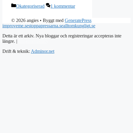
Kategorier
Okategoriserad
1 kommentar
© 2026 angies
• Byggt med
GeneratePress
improveme.se
stoppapressarna.se
alltomkungligt.se
Detta är ett arkiv. Nya bloggar och registreringar accepteras inte
längre. |
Integritetspolicy
Drift & teknik:
Adminor.net