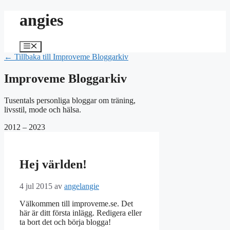
Hoppa
angies
till
innehåll
Meny
← Tillbaka till Improveme Bloggarkiv
Improveme Bloggarkiv
Tusentals personliga bloggar om träning,
livsstil, mode och hälsa.
2012 – 2023
Hej världen!
4 jul 2015
av
angelangie
Välkommen till improveme.se. Det
här är ditt första inlägg. Redigera eller
ta bort det och börja blogga!