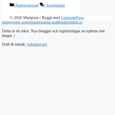
Kategorier
Okategoriserad
1 kommentar
© 2026 Mariposa
• Byggt med
GeneratePress
improveme.se
stoppapressarna.se
alltomkungligt.se
Detta är ett arkiv. Nya bloggar och registreringar accepteras inte
längre. |
Integritetspolicy
Drift & teknik:
Adminor.net