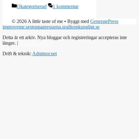
Kategorier
Okategoriserad
1 kommentar
© 2026 A little taste of me
• Byggt med
GeneratePress
improveme.se
stoppapressarna.se
alltomkungligt.se
Detta är ett arkiv. Nya bloggar och registreringar accepteras inte
längre. |
Integritetspolicy
Drift & teknik:
Adminor.net