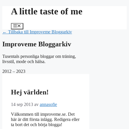
Hoppa
A little taste of me
till
innehåll
Meny
← Tillbaka till Improveme Bloggarkiv
Improveme Bloggarkiv
Tusentals personliga bloggar om träning,
livsstil, mode och hälsa.
2012 – 2023
Hej världen!
14 sep 2013
av
annasofie
Välkommen till improveme.se. Det
här är ditt första inlägg. Redigera eller
ta bort det och börja blogga!