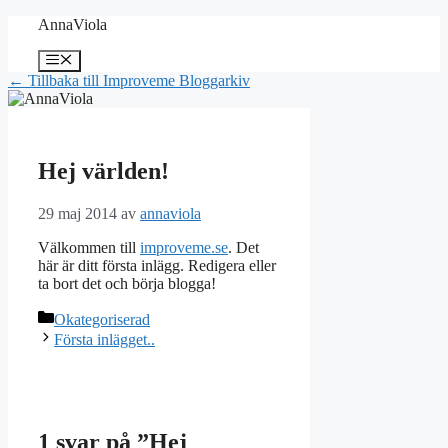
Hoppa
AnnaViola
till
innehåll
Meny
← Tillbaka till Improveme Bloggarkiv
Hej världen!
29 maj 2014
av
annaviola
Välkommen till
improveme.se
. Det
här är ditt första inlägg. Redigera eller
ta bort det och börja blogga!
Kategorier
Okategoriserad
Första inlägget..
1 svar på ”Hej