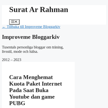
Hoppa
Surat Ar Rahman
till
innehåll
Meny
← Tillbaka till Improveme Bloggarkiv
Improveme Bloggarkiv
Tusentals personliga bloggar om träning,
livsstil, mode och hälsa.
2012 – 2023
Cara Menghemat
Kuota Paket Internet
Pada Saat Buka
Youtube dan game
PUBG