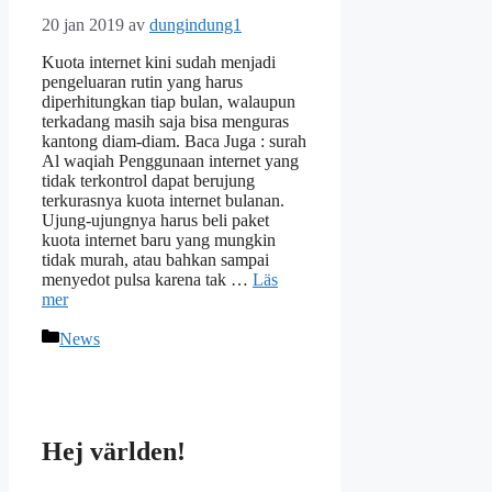
20 jan 2019
av
dungindung1
Kuota internet kini sudah menjadi
pengeluaran rutin yang harus
diperhitungkan tiap bulan, walaupun
terkadang masih saja bisa menguras
kantong diam-diam. Baca Juga : surah
Al waqiah Penggunaan internet yang
tidak terkontrol dapat berujung
terkurasnya kuota internet bulanan.
Ujung-ujungnya harus beli paket
kuota internet baru yang mungkin
tidak murah, atau bahkan sampai
menyedot pulsa karena tak …
Läs
mer
Kategorier
News
Hej världen!