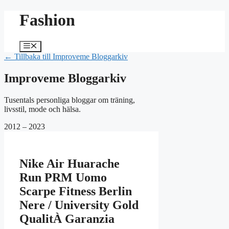
Hoppa
Fashion
till
innehåll
Meny
← Tillbaka till Improveme Bloggarkiv
Improveme Bloggarkiv
Tusentals personliga bloggar om träning,
livsstil, mode och hälsa.
2012 – 2023
Nike Air Huarache
Run PRM Uomo
Scarpe Fitness Berlin
Nere / University Gold
QualitÀ Garanzia