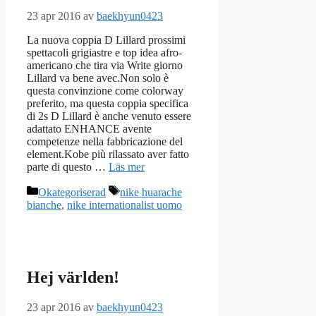
23 apr 2016
av
baekhyun0423
La nuova coppia D Lillard prossimi
spettacoli grigiastre e top idea afro-
americano che tira via Write giorno
Lillard va bene avec.Non solo è
questa convinzione come colorway
preferito, ma questa coppia specifica
di 2s D Lillard è anche venuto essere
adattato ENHANCE avente
competenze nella fabbricazione del
element.Kobe più rilassato aver fatto
parte di questo …
Läs mer
Kategorier
Etiketter
Okategoriserad
nike huarache
bianche
,
nike internationalist uomo
Hej världen!
23 apr 2016
av
baekhyun0423