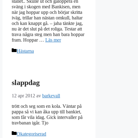
stallet.. Skulle ut och galoppera en
sväng i skogen med Bankisen, men
när jag hoppar upp och börjar skritta
iväg, trillar han nästan omkull, haltar
och kan knappt gå. – jaha tänkte jag,
nu är det slut på det roliga. Testar att
trava några steg men han bara hoppar
fram. Hoppar …
Läs mer
Kategorier
Hästarna
slappdag
12 apr 2012
av
barkevall
trött och seg som en kola. Väntar på
pappa så vi kan åka upp till bankiet,
som får vila idag. Gick intervaller på
travbanan igår. Tjo
Kategorier
Okategoriserad