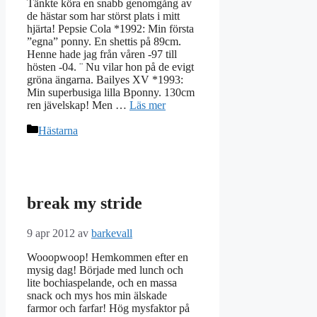
Tänkte köra en snabb genomgång av
de hästar som har störst plats i mitt
hjärta! Pepsie Cola *1992: Min första
”egna” ponny. En shettis på 89cm.
Henne hade jag från våren -97 till
hösten -04. ¨ Nu vilar hon på de evigt
gröna ängarna. Bailyes XV *1993:
Min superbusiga lilla Bponny. 130cm
ren jävelskap! Men …
Läs mer
Kategorier
Hästarna
break my stride
9 apr 2012
av
barkevall
Wooopwoop! Hemkommen efter en
mysig dag! Började med lunch och
lite bochiaspelande, och en massa
snack och mys hos min älskade
farmor och farfar! Hög mysfaktor på