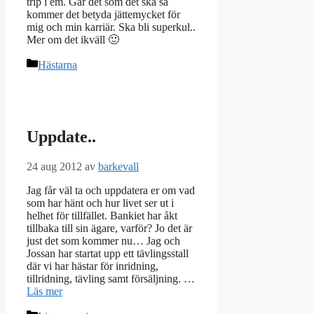
trip i em. Går det som det ska så
kommer det betyda jättemycket för
mig och min karriär. Ska bli superkul..
Mer om det ikväll 🙂
Kategorier
Hästarna
Uppdate..
24 aug 2012
av
barkevall
Jag får väl ta och uppdatera er om vad
som har hänt och hur livet ser ut i
helhet för tillfället. Bankiet har åkt
tillbaka till sin ägare, varför? Jo det är
just det som kommer nu… Jag och
Jossan har startat upp ett tävlingsstall
där vi har hästar för inridning,
tillridning, tävling samt försäljning. …
Läs mer