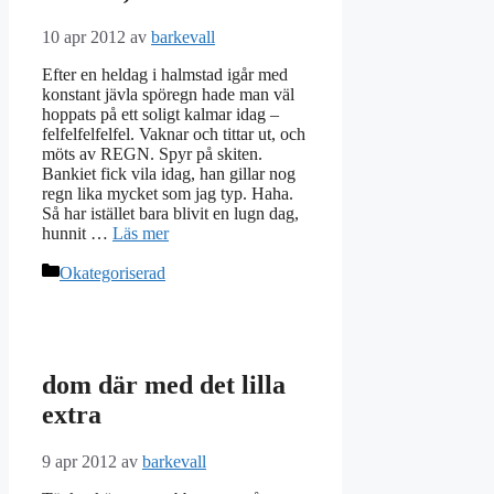
10 apr 2012
av
barkevall
Efter en heldag i halmstad igår med
konstant jävla spöregn hade man väl
hoppats på ett soligt kalmar idag –
felfelfelfelfel. Vaknar och tittar ut, och
möts av REGN. Spyr på skiten.
Bankiet fick vila idag, han gillar nog
regn lika mycket som jag typ. Haha.
Så har istället bara blivit en lugn dag,
hunnit …
Läs mer
Kategorier
Okategoriserad
dom där med det lilla
extra
9 apr 2012
av
barkevall