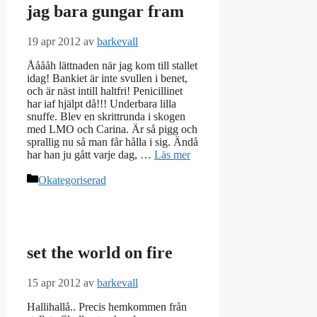
jag bara gungar fram
19 apr 2012
av
barkevall
Ååååh lättnaden när jag kom till stallet
idag! Bankiet är inte svullen i benet,
och är näst intill haltfri! Penicillinet
har iaf hjälpt då!!! Underbara lilla
snuffe. Blev en skrittrunda i skogen
med LMO och Carina. Är så pigg och
sprallig nu så man får hålla i sig. Ändå
har han ju gått varje dag, …
Läs mer
Kategorier
Okategoriserad
set the world on fire
15 apr 2012
av
barkevall
Hallihallå.. Precis hemkommen från