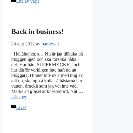
Kategorier
Lite av varje
Back in business!
24 aug 2012
av
barkevall
Hallåhejhopp… Nu är jag tillbaka på
bloggen igen och ska försöka hålla i
det. Har hänt SUPERMYCKET och
har därför verkligen inte haft tid att
blogga(!) Hinner inte dela med mig av
allt nu, ska upp å kolla så hästarna har
vatten, druckit som jag vet inte vad.
Märks att gräset är knastertorrt. Nåt …
Läs mer
Kategorier
Livet