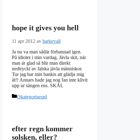
hope it gives you hell
11 apr 2012
av
barkevall
Ja nu va man sådär förbannad igen.
På idioter i min vardag. Jävla skit, när
man är glad så blir man direkt
nedtryckt av falska jävla människor.
Tur jag har min bankis att glädja mig
åt!! Annars hade jag nog fan inte klivit
upp ur sängen ens. SKÅL
Kategorier
Okategoriserad
efter regn kommer
solsken, eller?