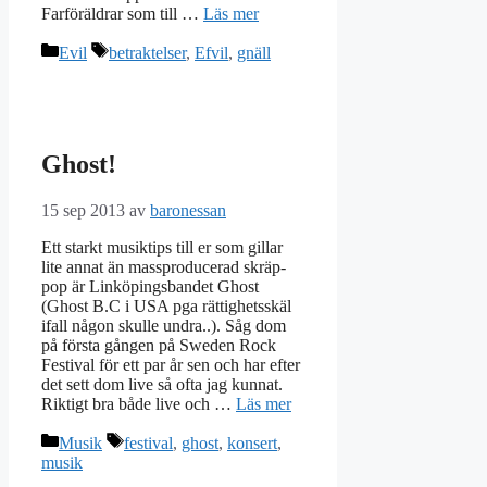
Farföräldrar som till …
Läs mer
Kategorier
Etiketter
Evil
betraktelser
,
Efvil
,
gnäll
Ghost!
15 sep 2013
av
baronessan
Ett starkt musiktips till er som gillar
lite annat än massproducerad skräp-
pop är Linköpingsbandet Ghost
(Ghost B.C i USA pga rättighetsskäl
ifall någon skulle undra..). Såg dom
på första gången på Sweden Rock
Festival för ett par år sen och har efter
det sett dom live så ofta jag kunnat.
Riktigt bra både live och …
Läs mer
Kategorier
Etiketter
Musik
festival
,
ghost
,
konsert
,
musik