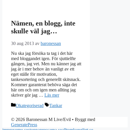
Nämen, en blogg, inte
skulle väl jag…
30 aug 2013
av
baronessan
Nu ska jag försöka ta tag i det här
med bloggandet igen. För sjuttielfte
gången, jag vet. Men nu känner jag att
jag är i mer behov än vanligt av ett
eget ställe för motivation,
tankesortering och generellt skitsnack.
Kommer garanterat behöva säga det
här om och om igen men allting jag
skriver gör jag …
Läs mer
Kategorier
Etiketter
Okategoriserad
Tankar
© 2026 Baronessan M Live/Evil
• Byggt med
GeneratePress
improveme.se
stoppapressarna.se
alltomkungligt.se