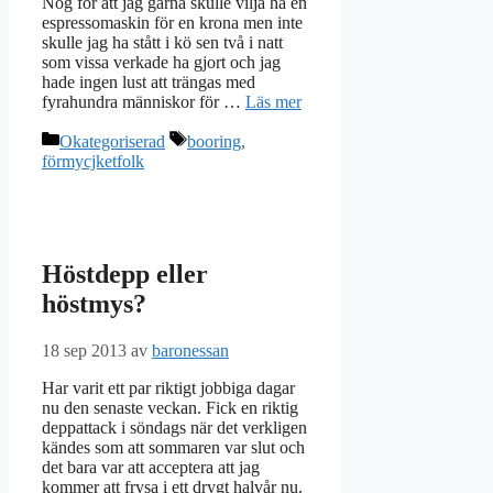
Nog för att jag gärna skulle vilja ha en
espressomaskin för en krona men inte
skulle jag ha stått i kö sen två i natt
som vissa verkade ha gjort och jag
hade ingen lust att trängas med
fyrahundra människor för …
Läs mer
Kategorier
Etiketter
Okategoriserad
booring
,
förmycjketfolk
Höstdepp eller
höstmys?
18 sep 2013
av
baronessan
Har varit ett par riktigt jobbiga dagar
nu den senaste veckan. Fick en riktig
deppattack i söndags när det verkligen
kändes som att sommaren var slut och
det bara var att acceptera att jag
kommer att frysa i ett drygt halvår nu.