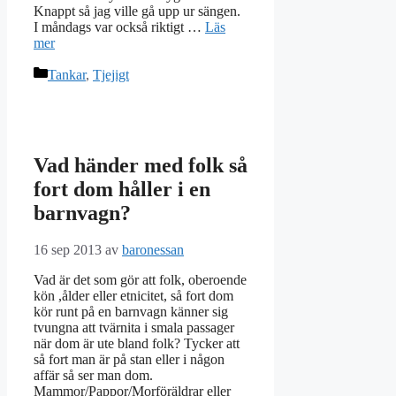
Knappt så jag ville gå upp ur sängen.
I måndags var också riktigt …
Läs
mer
Kategorier
Tankar
,
Tjejigt
Vad händer med folk så
fort dom håller i en
barnvagn?
16 sep 2013
av
baronessan
Vad är det som gör att folk, oberoende
kön ,ålder eller etnicitet, så fort dom
kör runt på en barnvagn känner sig
tvungna att tvärnita i smala passager
när dom är ute bland folk? Tycker att
så fort man är på stan eller i någon
affär så ser man dom.
Mammor/Pappor/Morföräldrar eller