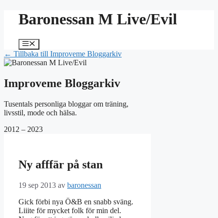
Hoppa
Baronessan M Live/Evil
till
innehåll
Meny
← Tillbaka till Improveme Bloggarkiv
Improveme Bloggarkiv
Tusentals personliga bloggar om träning,
livsstil, mode och hälsa.
2012 – 2023
Ny afffär på stan
19 sep 2013
av
baronessan
Gick förbi nya Ö&B en snabb sväng.
Liiite för mycket folk för min del.