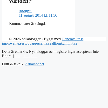
världen!”
Anonym
11 augusti 2014 kl. 11:56
Kommentarer är stängda.
© 2026 bellabloggar
• Byggt med
GeneratePress
improveme.se
stoppapressarna.se
alltomkungligt.se
Detta är ett arkiv. Nya bloggar och registreringar accepteras inte
längre. |
Integritetspolicy
Drift & teknik:
Adminor.net