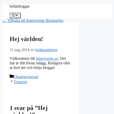
Hoppa
bellabloggar
till
innehåll
Meny
← Tillbaka till Improveme Bloggarkiv
Hej världen!
11 aug 2014
av
bellasandgren
Välkommen till
improveme.se
. Det
här är ditt första inlägg. Redigera eller
ta bort det och börja blogga!
Kategorier
Okategoriserad
Toppen!
1 svar på ”Hej