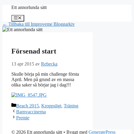
Hoppa
Ett annorlunda sätt
till
innehåll
Meny
← Tillbaka till Improveme Bloggarkiv
Försenad start
13 apr 2015
av
Rebecka
Skulle börja på min challenge första
April. Men på grund av en massa
olika saker så börjar jag i dag!!!
Kategorier
Beach 2015
,
Kroppsligt
,
Träning
Barnvaccinerna
Premie
© 2026 Ett annorlunda sätt
• Byggt med
GeneratePress