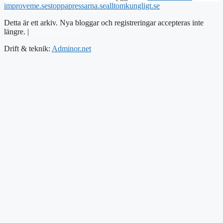
improveme.se
stoppapressarna.se
alltomkungligt.se
Detta är ett arkiv. Nya bloggar och registreringar accepteras inte
längre. |
Integritetspolicy
Drift & teknik:
Adminor.net