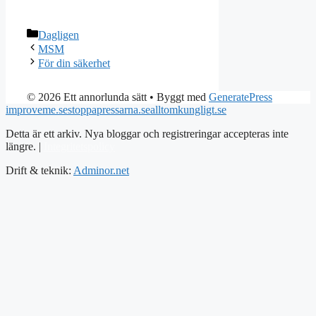
Kategorier
Dagligen
MSM
För din säkerhet
© 2026 Ett annorlunda sätt
• Byggt med
GeneratePress
improveme.se
stoppapressarna.se
alltomkungligt.se
Detta är ett arkiv. Nya bloggar och registreringar accepteras inte
längre. |
Integritetspolicy
Drift & teknik:
Adminor.net