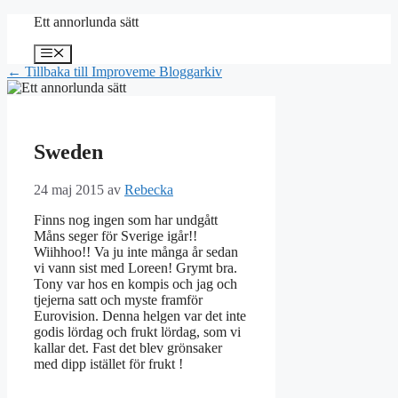
Hoppa
Ett annorlunda sätt
till
innehåll
Meny
← Tillbaka till Improveme Bloggarkiv
Sweden
24 maj 2015
av
Rebecka
Finns nog ingen som har undgått
Måns seger för Sverige igår!!
Wiihhoo!! Va ju inte många år sedan
vi vann sist med Loreen! Grymt bra.
Tony var hos en kompis och jag och
tjejerna satt och myste framför
Eurovision. Denna helgen var det inte
godis lördag och frukt lördag, som vi
kallar det. Fast det blev grönsaker
med dipp istället för frukt !