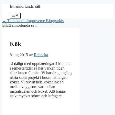
Hoppa
Ett annorlunda sätt
till
innehåll
Meny
← Tillbaka till Improveme Bloggarkiv
Kök
8 aug 2015
av
Rebecka
så dåligt med uppdateringar!! Men nu
i semestertider så har varken tiden
eller lusten funnits. Vi har dragit igång
nästa stora projekt i huset, nämligen
köket. Vi rev ut hela köket ink en
mellan vägg som var mellan
matsalsdelen och köket. Allt känns
sjukt mycket större och luftigare.