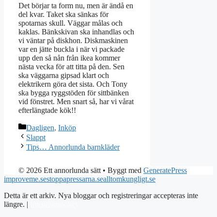
Det börjar ta form nu, men är ändå en
del kvar. Taket ska sänkas för
spotarnas skull. Väggar målas och
kaklas. Bänkskivan ska inhandlas och
vi väntar på diskhon. Diskmaskinen
var en jätte buckla i när vi packade
upp den så nån från ikea kommer
nästa vecka för att titta på den. Sen
ska väggarna gipsad klart och
elektrikern göra det sista. Och Tony
ska bygga ryggstöden för sittbänken
vid fönstret. Men snart så, har vi vårat
efterlängtade kök!!
Kategorier
Dagligen
,
Inköp
Slappt
Tips… Annorlunda barnkläder
© 2026 Ett annorlunda sätt
• Byggt med
GeneratePress
improveme.se
stoppapressarna.se
alltomkungligt.se
Detta är ett arkiv. Nya bloggar och registreringar accepteras inte
längre. |
Integritetspolicy