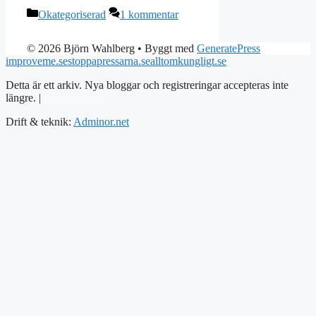
Kategorier
Okategoriserad
1 kommentar
© 2026 Björn Wahlberg
• Byggt med
GeneratePress
improveme.se
stoppapressarna.se
alltomkungligt.se
Detta är ett arkiv. Nya bloggar och registreringar accepteras inte
längre. |
Integritetspolicy
Drift & teknik:
Adminor.net