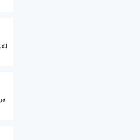
till
gen