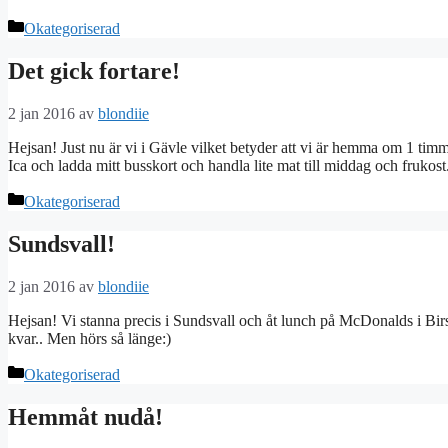
Kategorier
Okategoriserad
Det gick fortare!
2 jan 2016
av
blondiie
Hejsan! Just nu är vi i Gävle vilket betyder att vi är hemma om 1 timme
Ica och ladda mitt busskort och handla lite mat till middag och frukost
Kategorier
Okategoriserad
Sundsvall!
2 jan 2016
av
blondiie
Hejsan! Vi stanna precis i Sundsvall och åt lunch på McDonalds i Birst
kvar.. Men hörs så länge:)
Kategorier
Okategoriserad
Hemmåt nudå!