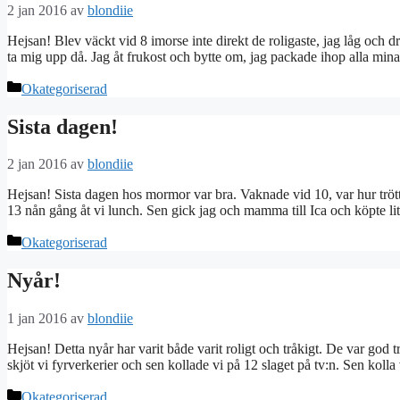
2 jan 2016
av
blondiie
Hejsan! Blev väckt vid 8 imorse inte direkt de roligaste, jag låg och dr
ta mig upp då. Jag åt frukost och bytte om, jag packade ihop alla min
Kategorier
Okategoriserad
Sista dagen!
2 jan 2016
av
blondiie
Hejsan! Sista dagen hos mormor var bra. Vaknade vid 10, var hur trött 
13 nån gång åt vi lunch. Sen gick jag och mamma till Ica och köpte li
Kategorier
Okategoriserad
Nyår!
1 jan 2016
av
blondiie
Hejsan! Detta nyår har varit både varit roligt och tråkigt. De var god tr
skjöt vi fyrverkerier och sen kollade vi på 12 slaget på tv:n. Sen koll
Kategorier
Okategoriserad