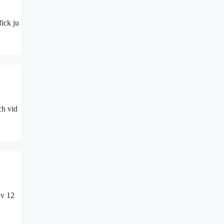
fick ju
ch vid
lv 12