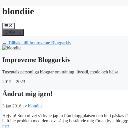
Hoppa
blondiie
till
innehåll
Meny
Meny
← Tillbaka till Improveme Bloggarkiv
Improveme Bloggarkiv
Tusentals personliga bloggar om träning, livsstil, mode och hälsa.
2012 – 2023
Ändrat mig igen!
3 jan 2016
av
blondiie
Hejsan! Som ni vet så bytte jag ju från bloggplatsen och hit i påskas fö
haft lite problem med den osv, så jag bestämde mig för att byta bloggpo
mer