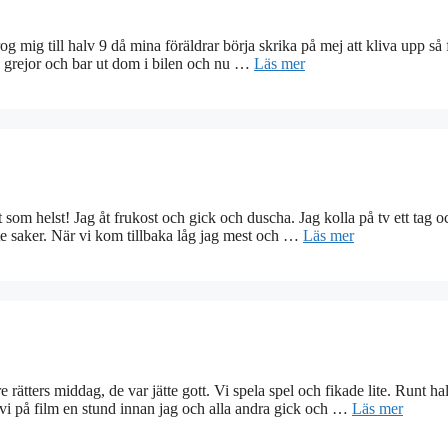
og mig till halv 9 då mina föräldrar börja skrika på mej att kliva upp så 
a grejor och bar ut dom i bilen och nu …
Läs mer
som helst! Jag åt frukost och gick och duscha. Jag kolla på tv ett tag o
te saker. När vi kom tillbaka låg jag mest och …
Läs mer
e rätters middag, de var jätte gott. Vi spela spel och fikade lite. Runt ha
a vi på film en stund innan jag och alla andra gick och …
Läs mer