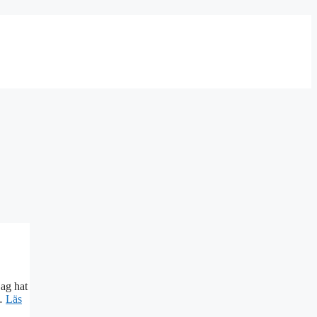
jag hat
 …
Läs