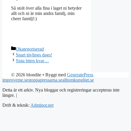
Så stolt över alla fina i laget ni betyder
allt och ni är min andra familj, min
cheer familj!:)
Kategorier
Okategoriserad
Snart tävlings dags!
Sista biten kvar…
© 2026 blondiie
• Byggt med
GeneratePress
improveme.se
stoppapressarna.se
alltomkungligt.se
Detta är ett arkiv. Nya bloggar och registreringar accepteras inte
längre. |
Integritetspolicy
Drift & teknik:
Adminor.net