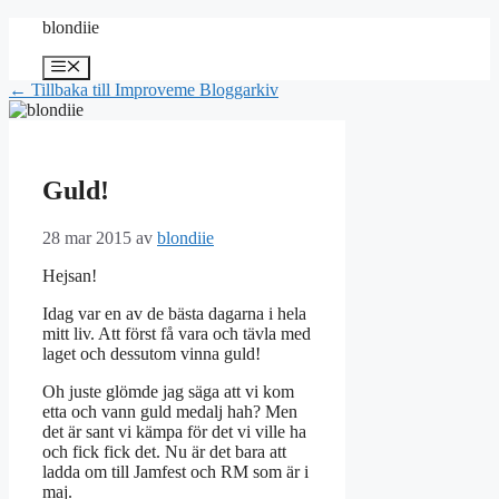
Hoppa
blondiie
till
innehåll
Meny
← Tillbaka till Improveme Bloggarkiv
Guld!
28 mar 2015
av
blondiie
Hejsan!
Idag var en av de bästa dagarna i hela
mitt liv. Att först få vara och tävla med
laget och dessutom vinna guld!
Oh juste glömde jag säga att vi kom
etta och vann guld medalj hah? Men
det är sant vi kämpa för det vi ville ha
och fick fick det. Nu är det bara att
ladda om till Jamfest och RM som är i
maj.