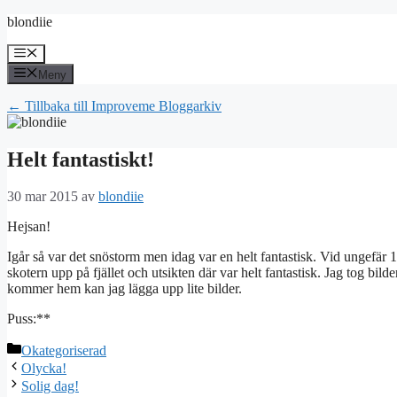
Hoppa
blondiie
till
innehåll
Meny
Meny
← Tillbaka till Improveme Bloggarkiv
Helt fantastiskt!
30 mar 2015
av
blondiie
Hejsan!
Igår så var det snöstorm men idag var en helt fantastisk. Vid ungefär 
skotern upp på fjället och utsikten där var helt fantastisk. Jag tog bild
kommer hem kan jag lägga upp lite bilder.
Puss:**
Kategorier
Okategoriserad
Olycka!
Solig dag!