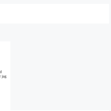
ed
r jag