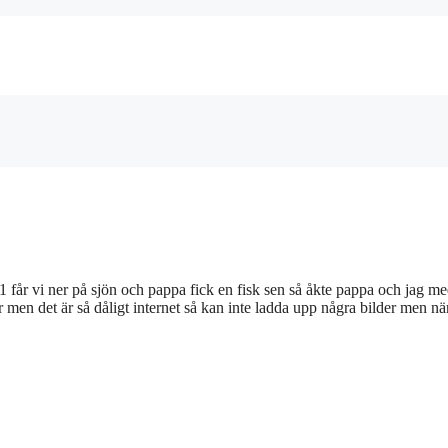
11 får vi ner på sjön och pappa fick en fisk sen så åkte pappa och jag m
er men det är så dåligt internet så kan inte ladda upp några bilder men nä