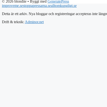
© 2026 blondiie
• Byggt med
GeneratePress
improveme.se
stoppapressarna.se
alltomkungligt.se
Detta är ett arkiv. Nya bloggar och registreringar accepteras inte längr
Drift & teknik:
Adminor.net