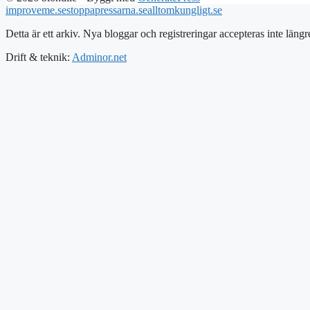
improveme.se
stoppapressarna.se
alltomkungligt.se
Detta är ett arkiv. Nya bloggar och registreringar accepteras inte längr
Drift & teknik:
Adminor.net