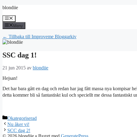
Hoppa
blondiie
till
innehåll
Meny
Meny
← Tillbaka till Improveme Bloggarkiv
SSC dag 1!
21 jun 2015
av
blondiie
Hejsan!
Det har bara gått en dag och redan har jag fått massa nya kompisar hel
detta kommer bli så fantastiskt kul och speciellt me dessa fantasti
Kategorier
Okategoriserad
Nu åker vi!
SCC dag 2!
© 2026 blondiie
• Byggt med
GeneratePress