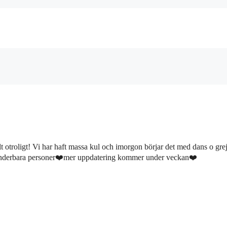
t otroligt! Vi har haft massa kul och imorgon börjar det med dans o grej
skt underbara personer❤️mer uppdatering kommer under veckan❤️