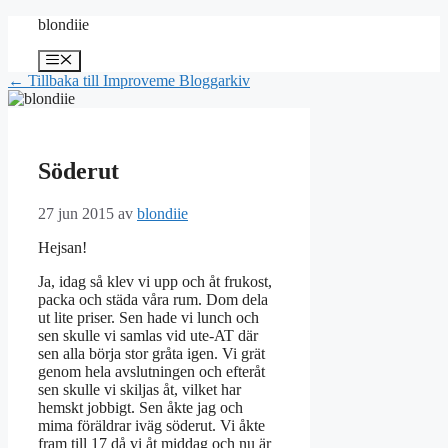
Hoppa
blondiie
till
innehåll
Meny
← Tillbaka till Improveme Bloggarkiv
Söderut
27 jun 2015
av
blondiie
Hejsan!
Ja, idag så klev vi upp och åt frukost,
packa och städa våra rum. Dom dela
ut lite priser. Sen hade vi lunch och
sen skulle vi samlas vid ute-AT där
sen alla börja stor gråta igen. Vi grät
genom hela avslutningen och efteråt
sen skulle vi skiljas åt, vilket har
hemskt jobbigt. Sen åkte jag och
mima föräldrar iväg söderut. Vi åkte
fram till 17 då vi åt middag och nu är