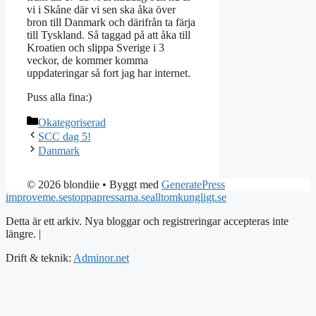
vi i Skåne där vi sen ska åka över
bron till Danmark och därifrån ta färja
till Tyskland. Så taggad på att åka till
Kroatien och slippa Sverige i 3
veckor, de kommer komma
uppdateringar så fort jag har internet.
Puss alla fina:)
Kategorier
Okategoriserad
SCC dag 5!
Danmark
© 2026 blondiie
• Byggt med
GeneratePress
improveme.se
stoppapressarna.se
alltomkungligt.se
Detta är ett arkiv. Nya bloggar och registreringar accepteras inte
längre. |
Integritetspolicy
Drift & teknik:
Adminor.net