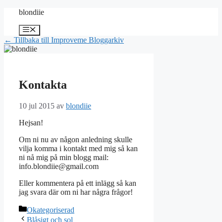
Hoppa
blondiie
till
innehåll
Meny
← Tillbaka till Improveme Bloggarkiv
Kontakta
10 jul 2015
av
blondiie
Hejsan!
Om ni nu av någon anledning skulle
vilja komma i kontakt med mig så kan
ni nå mig på min blogg mail:
info.blondiie@gmail.com
Eller kommentera på ett inlägg så kan
jag svara där om ni har några frågor!
Kategorier
Okategoriserad
Blåsigt och sol