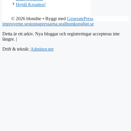
Hejdå Kroatien!
© 2026 blondiie
• Byggt med
GeneratePress
improveme.se
stoppapressarna.se
alltomkungligt.se
Detta är ett arkiv. Nya bloggar och registreringar accepteras inte
längre. |
Integritetspolicy
Drift & teknik:
Adminor.net