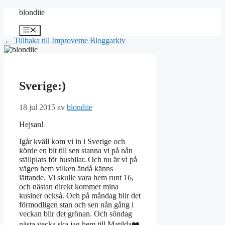
Hoppa
blondiie
till
innehåll
Meny
← Tillbaka till Improveme Bloggarkiv
Sverige:)
18 jul 2015
av
blondiie
Hejsan!
Igår kväll kom vi in i Sverige och
körde en bit till sen stanna vi på nån
ställplats för husbilar. Och nu är vi på
vägen hem vilken ändå känns
lättande. Vi skulle vara hem runt 16,
och nästan direkt kommer mina
kusiner också. Och på måndag blir det
förmodligen stan och sen nån gång i
veckan blir det grönan. Och söndag
nästa vecka ska jag hem till Matilda❤️