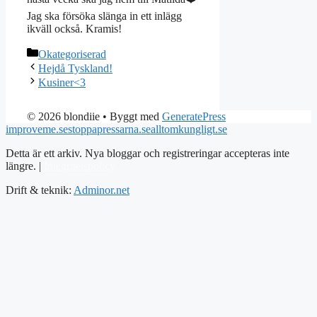
Jag ska försöka slänga in ett inlägg
ikväll också. Kramis!
Kategorier
Okategoriserad
Hejdå Tyskland!
Kusiner<3
© 2026 blondiie
• Byggt med
GeneratePress
improveme.se
stoppapressarna.se
alltomkungligt.se
Detta är ett arkiv. Nya bloggar och registreringar accepteras inte
längre. |
Integritetspolicy
Drift & teknik:
Adminor.net