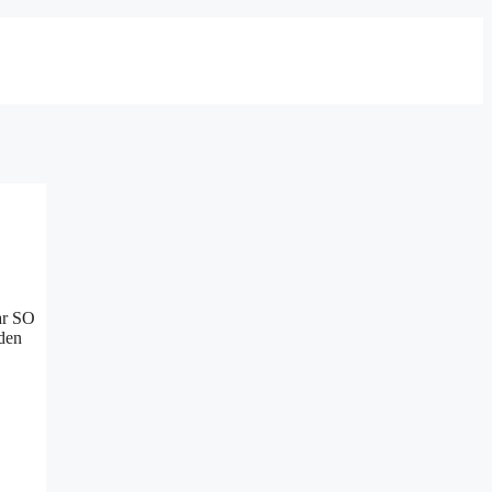
var SO
iden