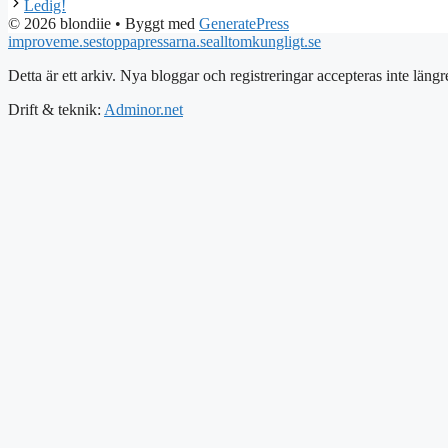
Ledig!
© 2026 blondiie
• Byggt med
GeneratePress
improveme.se
stoppapressarna.se
alltomkungligt.se
Detta är ett arkiv. Nya bloggar och registreringar accepteras inte längr
Drift & teknik:
Adminor.net