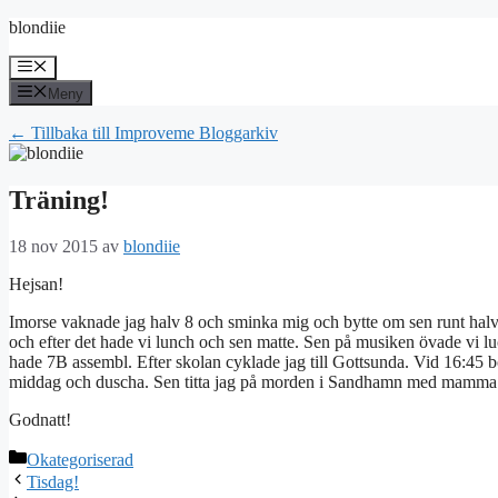
Hoppa
blondiie
till
innehåll
Meny
Meny
← Tillbaka till Improveme Bloggarkiv
Träning!
18 nov 2015
av
blondiie
Hejsan!
Imorse vaknade jag halv 8 och sminka mig och bytte om sen runt halv 9
och efter det hade vi lunch och sen matte. Sen på musiken övade vi lu
hade 7B assembl. Efter skolan cyklade jag till Gottsunda. Vid 16:45 bö
middag och duscha. Sen titta jag på morden i Sandhamn med mamma
Godnatt!
Kategorier
Okategoriserad
Tisdag!