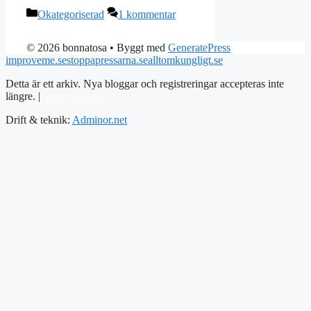
Kategorier
Okategoriserad
1 kommentar
© 2026 bonnatosa
• Byggt med
GeneratePress
improveme.se
stoppapressarna.se
alltomkungligt.se
Detta är ett arkiv. Nya bloggar och registreringar accepteras inte
längre. |
Integritetspolicy
Drift & teknik:
Adminor.net