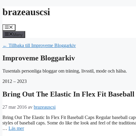
Hoppa
brazeauscsi
till
innehåll
Meny
Meny
← Tillbaka till Improveme Bloggarkiv
Improveme Bloggarkiv
Tusentals personliga bloggar om träning, livsstil, mode och hälsa.
2012 – 2023
Bring Out The Elastic In Flex Fit Baseball
27 mar 2016
av
brazeauscsi
Bring Out The Elastic In Flex Fit Baseball Caps Regular baseball caps a
styles of baseball caps. Some do like the look and feel of the tradition
…
Läs mer