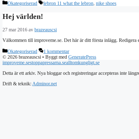
Kategorier
Etiketter
Okategoriserad
lebron 11 what the lebron
,
nike shoes
Hej världen!
27 mar 2016
av
brazeauscsi
Välkommen till improveme.se. Det här är ditt första inlägg. Redigera e
Kategorier
Okategoriserad
1 kommentar
© 2026 brazeauscsi
• Byggt med
GeneratePress
improveme.se
stoppapressarna.se
alltomkungligt.se
Detta är ett arkiv. Nya bloggar och registreringar accepteras inte längr
Drift & teknik:
Adminor.net