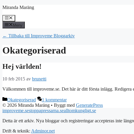
Hoppa
Miranda Maräng
till
innehåll
Meny
Meny
← Tillbaka till Improveme Bloggarkiv
Okategoriserad
Hej världen!
10 feb 2015
av
brunetti
Välkommen till improveme.se. Det här är ditt första inlägg. Redigera e
Kategorier
Okategoriserad
1 kommentar
© 2026 Miranda Maräng
• Byggt med
GeneratePress
improveme.se
stoppapressarna.se
alltomkungligt.se
Detta är ett arkiv. Nya bloggar och registreringar accepteras inte längr
Drift & teknik:
Adminor.net