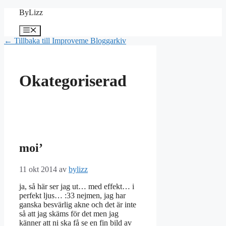
Hoppa
ByLizz
till
innehåll
Meny
← Tillbaka till Improveme Bloggarkiv
Okategoriserad
moi’
11 okt 2014
av
bylizz
ja, så här ser jag ut… med effekt… i
perfekt ljus… :33 nejmen, jag har
ganska besvärlig akne och det är inte
så att jag skäms för det men jag
känner att ni ska få se en fin bild av